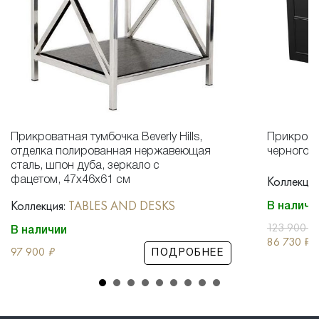
Прикроватная тумбочка Beverly Hills,
Прикрова
отделка полированная нержавеющая
черного ц
сталь, шпон дуба, зеркало с
Коллекция
фацетом, 47x46x61 см
Коллекция:
TABLES AND DESKS
В наличи
123 900
₽
В наличии
86 730
₽
97 900
₽
ПОДРОБНЕЕ