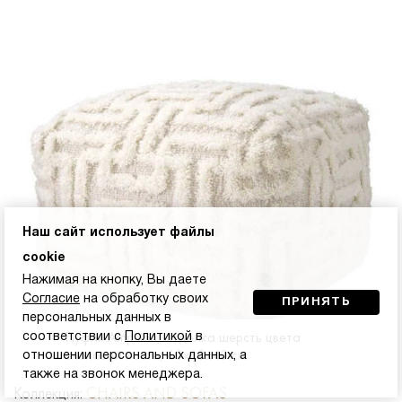
Наш сайт использует файлы
cookie
Нажимая на кнопку, Вы даете
Согласие
на обработку своих
ПРИНЯТЬ
персональных данных в
Пуфик Amphion, отделка шерсть цвета
соответствии с
Политикой
в
слоновой кости, 60x60x40 см
отношении персональных данных, а
также на звонок менеджера.
Коллекция:
CHAIRS AND SOFAS