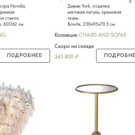
стра Novida,
Диван York, отделка
аренная
матовая латунь, кремовая
ое стекло
ткань
ы, 60D62 см
Boucle, 230x95x70.5 см
NG
Коллекция:
CHAIRS AND SOFAS
Скоро на складе
345 800
₽
ПОДРОБНЕЕ
ПОДРОБН