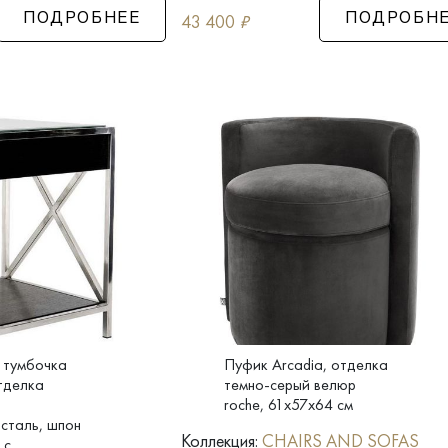
43 400
₽
ПОДРОБНЕЕ
ПОДРОБН
 тумбочка
Пуфик Arcadia, отделка
отделка
темно-серый велюр
roche, 61x57x64 см
сталь, шпон
Коллекция:
CHAIRS AND SOFAS
 с