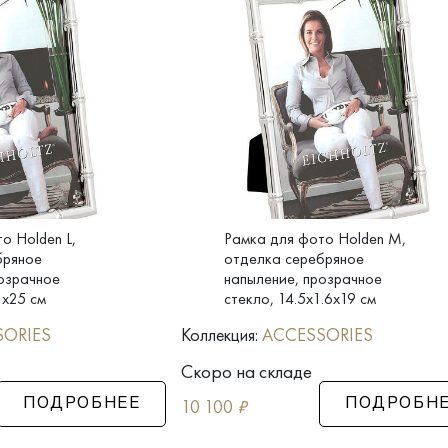
о Holden L,
Рамка для фото Holden M,
бряное
отделка серебряное
озрачное
напыление, прозрачное
1x25 см
стекло, 14.5x1.6x19 см
SORIES
Коллекция:
ACCESSORIES
Скоро на складе
10 100
₽
ПОДРОБНЕЕ
ПОДРОБН