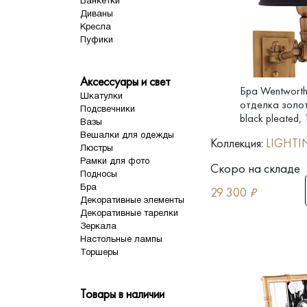
Банкетки
Диваны
Кресла
Пуфики
Аксессуары и свет
Бра Wentworth 
Шкатулки
отделка золо
Подсвечники
black pleated,
Вазы
Вешалки для одежды
Коллекция:
LIGHTI
Люстры
Рамки для фото
Скоро на складе
Подносы
Бра
29 300
₽
Декоративные элементы
Декоративные тарелки
Зеркала
Настольные лампы
Торшеры
Товары в наличии