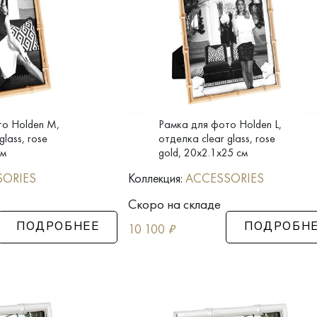
то Holden M,
Рамка для фото Holden L,
glass, rose
отделка clear glass, rose
см
gold, 20x2.1x25 см
SORIES
Коллекция:
ACCESSORIES
Скоро на складе
10 100
₽
ПОДРОБНЕЕ
ПОДРОБН