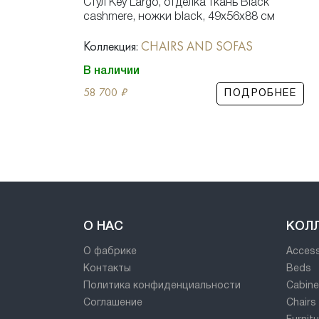
отделка
Стул Key Largo, отделка ткань Black
cashmere, ножки black, 49x56x88 см
Коллекция:
CHAIRS AND SOFAS
В наличии
58 700
₽
РОБНЕЕ
ПОДРОБНЕЕ
О НАС
КОЛ
О фабрике
Access
Контакты
Beds
Политика конфиденциальности
Cabine
Соглашение
Chairs