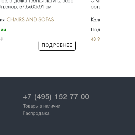
ribe, отделка темная латунь, серо-
Стул с подлокотник
 велюр, 57.5x60x91 см
ротанг медового цв
ия:
CHAIRS AND SOFAS
Коллекция:
CHAIRS
чии
Под заказ
0
₽
48 900
₽
₽
ПОДРОБНЕЕ
+7 (495) 152 77 00
Товары в наличии
Распродажа