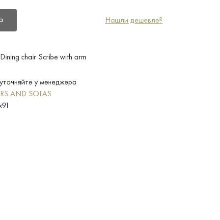
Нашли дешевле?
Ь
ining сhair Scribe with arm
уточняйте у менеджера
RS AND SOFAS
x91