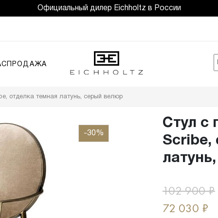
Официальный дилер Eichholtz в России
АСПРОДАЖА
be, отделка темная латунь, серый велюр
Стул с
-30%
Scribe,
латунь
102 900
₽
72 030
₽