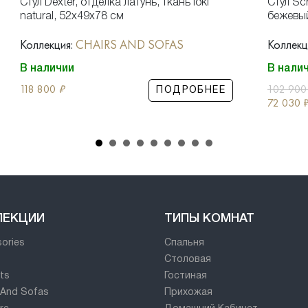
Стул Dexter, отделка латунь, ткань loki
Стул Sc
natural, 52x49x78 см
бежевый
Коллекция:
CHAIRS AND SOFAS
Коллекц
В наличии
В нали
118 800
₽
102 90
ПОДРОБНЕЕ
72 030
ЛЕКЦИИ
ТИПЫ КОМНАТ
ories
Спальня
Столовая
ts
Гостиная
 And Sofas
Прихожая